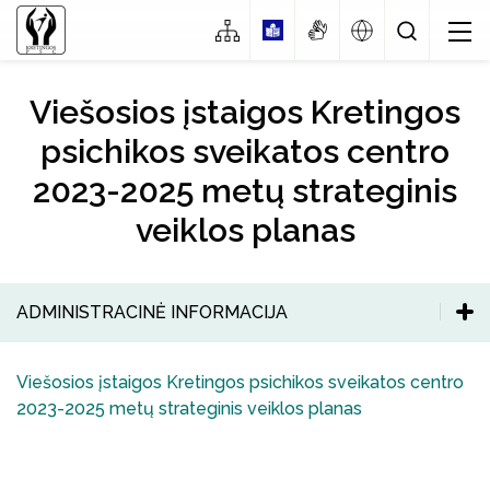
Viešosios įstaigos Kretingos
psichikos sveikatos centro
2023-2025 metų strateginis
Gydytojai psichiatrai
veiklos planas
Pirminė psichikos sveikatos priežiūra
Medicinos psichologai
Psichiatrijos dienos stacionaras
Socialiniai darbuotojai
ADMINISTRACINĖ INFORMACIJA
Nemokamų paslaugų teikimo tvarka
Slaugytojos
Administracinė informacija
Viešosios įstaigos Kretingos psichikos sveikatos centro
Įstaigos valdymo struktūra
Mokamų paslaugų teikimo tvarka
2023-2025 metų strateginis veiklos planas
Planavimo dokumentai
Administracijos kontaktai
Mokamų paslaugų kainos
Smurto ir priekabiavimo prevencijos politikos
įgyvendinimo veiksmų planas