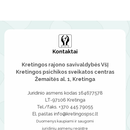
Elektroninio pašto sudarymo tvarka
Prašymai
Kretingos psichikos sveikatos centro įstatai
Viešosios įstaigos Kretingos psichikos sveikatos centro
Konsultavimasis su visuomene
2023-2025 metų strateginis veiklos planas
Viešosios įstaigos Kretingos psichikos sveikatos centro
2026-2028 metų strateginis veiklos planas
Kontaktai
Informacija apie darbo užmokestį
Kretingos rajono savivaldybės VšĮ
Viešieji pirkimai
Kretingos psichikos sveikatos centras
Žemaitės al. 1, Kretinga
Ataskaitų rinkiniai
Juridinio asmens kodas 164677578
Tarnybiniai automobiliai
LT-97106 Kretinga
Tel./faks. +370 445 79055
Įstaigos vadovas
El. paštas info@kretingospsc.lt
Duomenys kaupiami ir saugomi
juridinių asmenų registre